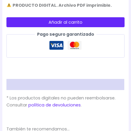
PRODUCTO DIGITAL. Archivo PDF imprimible.
ARTÍCULOS
DE
Añadir al carrito
LA
CONSTITUCIÓN
Pago seguro garantizado
ESPAÑOLA
-
PÓSTERES
cantidad
Descripción
* Los productos digitales no pueden reembolsarse.
Consultar
política de devoluciones
.
También te recomendamos…