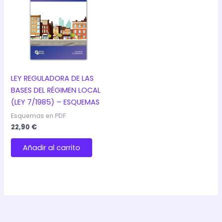
pueden
elegir
en
la
página
de
producto
LEY REGULADORA DE LAS
BASES DEL RÉGIMEN LOCAL
(LEY 7/1985) – ESQUEMAS
Esquemas en PDF
22,90
€
Añadir al carrito