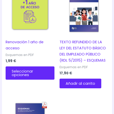
Renovación 1 año de
TEXTO REFUNDIDO DE LA
acceso
LEY DEL ESTATUTO BÁSICO
DEL EMPLEADO PÚBLICO
Esquemas en PDF
(RDL 5/2015) – ESQUEMAS
1,99
€
Este
Esquemas en PDF
Seleccionar
17,90
€
producto
opciones
tiene
Añadir al carrito
múltiples
variantes.
Las
opciones
se